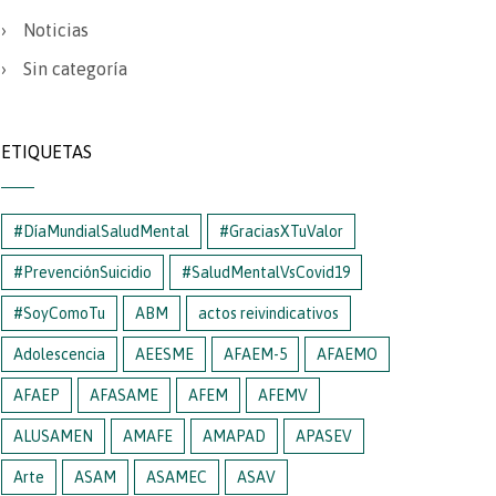
Noticias
Sin categoría
ETIQUETAS
#DíaMundialSaludMental
#GraciasXTuValor
#PrevenciónSuicidio
#SaludMentalVsCovid19
#SoyComoTu
ABM
actos reivindicativos
Adolescencia
AEESME
AFAEM-5
AFAEMO
AFAEP
AFASAME
AFEM
AFEMV
ALUSAMEN
AMAFE
AMAPAD
APASEV
Arte
ASAM
ASAMEC
ASAV