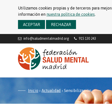
Utilizamos
cookies
propias y de terceros para mejora
información en
nuestra política de
cookies
.
ACEPTAR
RECHAZAR
info@saludmentalmadrid.org
915 130 243
Inicio
›
Actualidad
›
Sensibilización