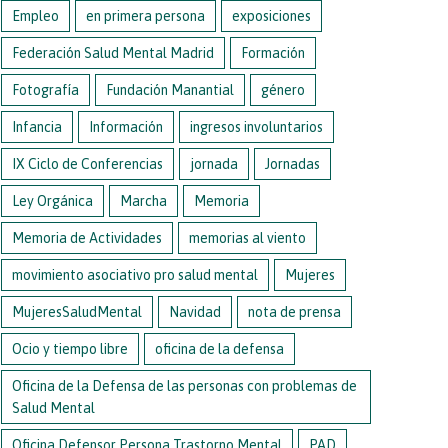
Empleo
en primera persona
exposiciones
Federación Salud Mental Madrid
Formación
Fotografía
Fundación Manantial
género
Infancia
Información
ingresos involuntarios
IX Ciclo de Conferencias
jornada
Jornadas
Ley Orgánica
Marcha
Memoria
Memoria de Actividades
memorias al viento
movimiento asociativo pro salud mental
Mujeres
MujeresSaludMental
Navidad
nota de prensa
Ocio y tiempo libre
oficina de la defensa
Oficina de la Defensa de las personas con problemas de
Salud Mental
Oficina Defensor Persona Trastorno Mental
PAD