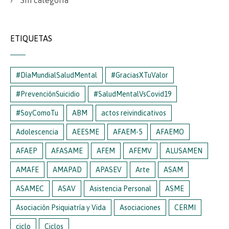
Sin categoría
ETIQUETAS
#DíaMundialSaludMental
#GraciasXTuValor
#PrevenciónSuicidio
#SaludMentalVsCovid19
#SoyComoTu
ABM
actos reivindicativos
Adolescencia
AEESME
AFAEM-5
AFAEMO
AFAEP
AFASAME
AFEM
AFEMV
ALUSAMEN
AMAFE
AMAPAD
APASEV
Arte
ASAM
ASAMEC
ASAV
Asistencia Personal
ASME
Asociación Psiquiatría y Vida
Asociaciones
CERMI
ciclo
Ciclos