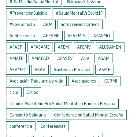
#DíaMundialSaludMental
#GraciasXTuValor
#PrevenciónSuicidio
#SaludMentalVsCovid19
#SoyComoTu
ABM
actos reivindicativos
Adolescencia
AEESME
AFAEM-5
AFAEMO
AFAEP
AFASAME
AFEM
AFEMV
ALUSAMEN
AMAFE
AMAPAD
APASEV
Arte
ASAM
ASAMEC
ASAV
Asistencia Personal
ASME
Asociación Psiquiatría y Vida
Asociaciones
CERMI
ciclo
Ciclos
Comité Madrileño Pro Salud Mental en Primera Persona
Concierto Solidario
Confederación Salud Mental España
conferencia
Conferencias