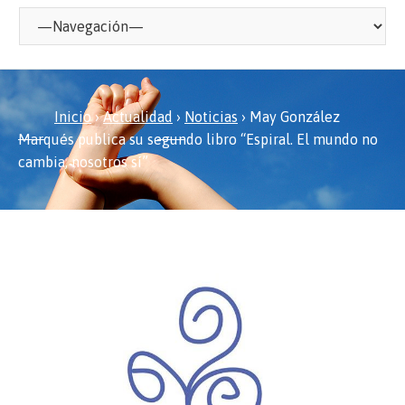
Inicio
›
Actualidad
›
Noticias
›
May González
Marqués publica su segundo libro “Espiral. El mundo no
cambia, nosotros sí”