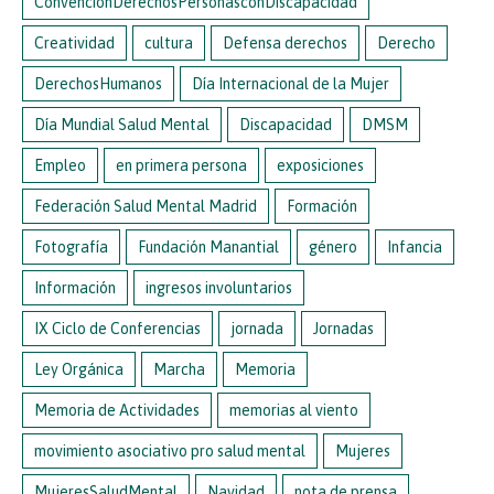
ConvenciónDerechosPersonasconDiscapacidad
Creatividad
cultura
Defensa derechos
Derecho
DerechosHumanos
Día Internacional de la Mujer
Día Mundial Salud Mental
Discapacidad
DMSM
Empleo
en primera persona
exposiciones
Federación Salud Mental Madrid
Formación
Fotografía
Fundación Manantial
género
Infancia
Información
ingresos involuntarios
IX Ciclo de Conferencias
jornada
Jornadas
Ley Orgánica
Marcha
Memoria
Memoria de Actividades
memorias al viento
movimiento asociativo pro salud mental
Mujeres
MujeresSaludMental
Navidad
nota de prensa