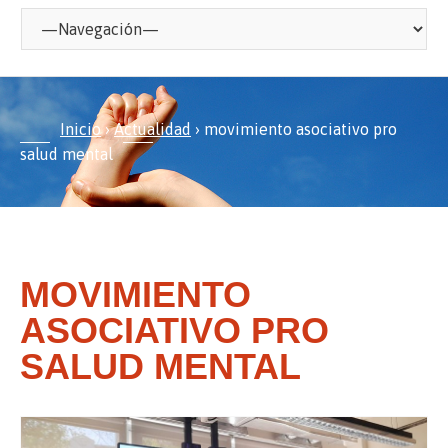
Inicio
›
Actualidad
›
movimiento asociativo pro
salud mental
MOVIMIENTO
ASOCIATIVO PRO
SALUD MENTAL