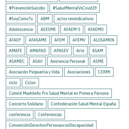
#PrevenciónSuicidio
#SaludMentalVsCovid19
#SoyComoTu
ABM
actos reivindicativos
Adolescencia
AEESME
AFAEM-5
AFAEMO
AFAEP
AFASAME
AFEM
AFEMV
ALUSAMEN
AMAFE
AMAPAD
APASEV
Arte
ASAM
ASAMEC
ASAV
Asistencia Personal
ASME
Asociación Psiquiatría y Vida
Asociaciones
CERMI
ciclo
Ciclos
Comité Madrileño Pro Salud Mental en Primera Persona
Concierto Solidario
Confederación Salud Mental España
conferencia
Conferencias
ConvenciónDerechosPersonasconDiscapacidad