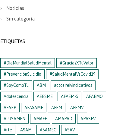
Noticias
Sin categoría
ETIQUETAS
#DíaMundialSaludMental
#GraciasXTuValor
#PrevenciónSuicidio
#SaludMentalVsCovid19
#SoyComoTu
ABM
actos reivindicativos
Adolescencia
AEESME
AFAEM-5
AFAEMO
AFAEP
AFASAME
AFEM
AFEMV
ALUSAMEN
AMAFE
AMAPAD
APASEV
Arte
ASAM
ASAMEC
ASAV