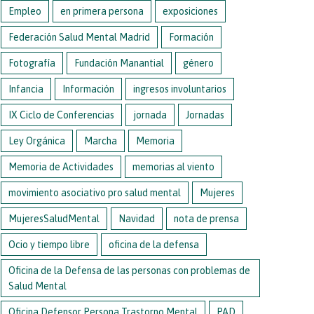
Empleo
en primera persona
exposiciones
Federación Salud Mental Madrid
Formación
Fotografía
Fundación Manantial
género
Infancia
Información
ingresos involuntarios
IX Ciclo de Conferencias
jornada
Jornadas
Ley Orgánica
Marcha
Memoria
Memoria de Actividades
memorias al viento
movimiento asociativo pro salud mental
Mujeres
MujeresSaludMental
Navidad
nota de prensa
Ocio y tiempo libre
oficina de la defensa
Oficina de la Defensa de las personas con problemas de
Salud Mental
Oficina Defensor Persona Trastorno Mental
PAD