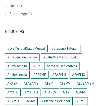
Noticias
Sin categoría
ETIQUETAS
#DíaMundialSaludMental
#GraciasXTuValor
#PrevenciónSuicidio
#SaludMentalVsCovid19
#SoyComoTu
ABM
actos reivindicativos
Adolescencia
AEESME
AFAEM-5
AFAEMO
AFAEP
AFASAME
AFEM
AFEMV
ALUSAMEN
AMAFE
AMAPAD
APASEV
Arte
ASAM
ASAMEC
ASAV
Asistencia Personal
ASME