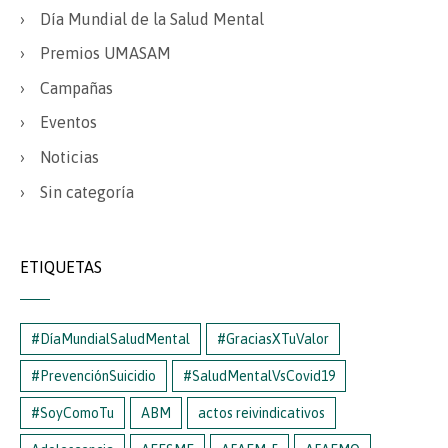
Día Mundial de la Salud Mental
Premios UMASAM
Campañas
Eventos
Noticias
Sin categoría
ETIQUETAS
#DíaMundialSaludMental
#GraciasXTuValor
#PrevenciónSuicidio
#SaludMentalVsCovid19
#SoyComoTu
ABM
actos reivindicativos