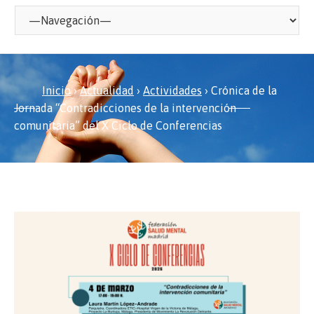
Inicio
›
Actualidad
›
Actividades
›
Crónica de la
Jornada “Contradicciones de la intervención
comunitaria” del X Ciclo de Conferencias