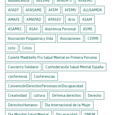
Adolescencia
AEESME
AFAEM-5
AFAEMO
AFAEP
AFASAME
AFEM
AFEMV
ALUSAMEN
AMAFE
AMAPAD
APASEV
Arte
ASAM
ASAMEC
ASAV
Asistencia Personal
ASME
Asociación Psiquiatría y Vida
Asociaciones
CERMI
ciclo
Ciclos
Comité Madrileño Pro Salud Mental en Primera Persona
Concierto Solidario
Confederación Salud Mental España
conferencia
Conferencias
ConvenciónDerechosPersonasconDiscapacidad
Creatividad
cultura
Defensa derechos
Derecho
DerechosHumanos
Día Internacional de la Mujer
Día Mundial Salud Mental
Discapacidad
DMSM