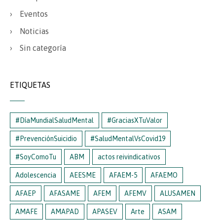
Eventos
Noticias
Sin categoría
ETIQUETAS
#DíaMundialSaludMental
#GraciasXTuValor
#PrevenciónSuicidio
#SaludMentalVsCovid19
#SoyComoTu
ABM
actos reivindicativos
Adolescencia
AEESME
AFAEM-5
AFAEMO
AFAEP
AFASAME
AFEM
AFEMV
ALUSAMEN
AMAFE
AMAPAD
APASEV
Arte
ASAM