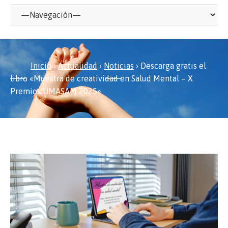
Inicio
›
Actualidad
›
Noticias
›
Descarga gratis el
libro «Muestra de creatividad en Salud Mental – X
Premios UMASAM 2025»