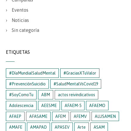
Eventos
Noticias
Sin categoría
ETIQUETAS
#DíaMundialSaludMental
#GraciasXTuValor
#PrevenciónSuicidio
#SaludMentalVsCovid19
#SoyComoTu
ABM
actos reivindicativos
Adolescencia
AEESME
AFAEM-5
AFAEMO
AFAEP
AFASAME
AFEM
AFEMV
ALUSAMEN
AMAFE
AMAPAD
APASEV
Arte
ASAM