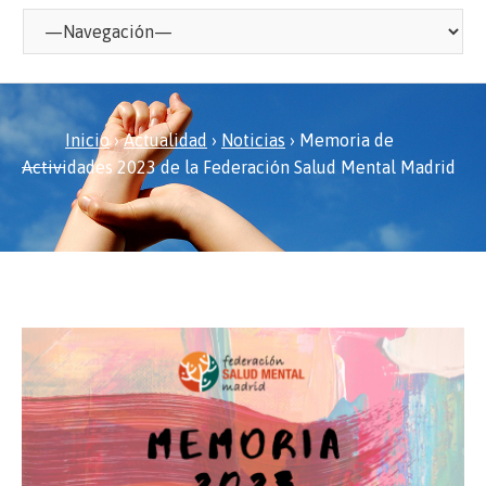
Inicio
›
Actualidad
›
Noticias
›
Memoria de
Actividades 2023 de la Federación Salud Mental Madrid