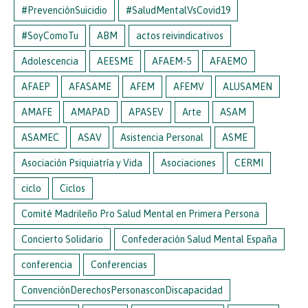
#PrevenciónSuicidio
#SaludMentalVsCovid19
#SoyComoTu
ABM
actos reivindicativos
Adolescencia
AEESME
AFAEM-5
AFAEMO
AFAEP
AFASAME
AFEM
AFEMV
ALUSAMEN
AMAFE
AMAPAD
APASEV
Arte
ASAM
ASAMEC
ASAV
Asistencia Personal
ASME
Asociación Psiquiatría y Vida
Asociaciones
CERMI
ciclo
Ciclos
Comité Madrileño Pro Salud Mental en Primera Persona
Concierto Solidario
Confederación Salud Mental España
conferencia
Conferencias
ConvenciónDerechosPersonasconDiscapacidad