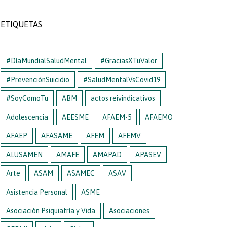
ETIQUETAS
#DíaMundialSaludMental
#GraciasXTuValor
#PrevenciónSuicidio
#SaludMentalVsCovid19
#SoyComoTu
ABM
actos reivindicativos
Adolescencia
AEESME
AFAEM-5
AFAEMO
AFAEP
AFASAME
AFEM
AFEMV
ALUSAMEN
AMAFE
AMAPAD
APASEV
Arte
ASAM
ASAMEC
ASAV
Asistencia Personal
ASME
Asociación Psiquiatría y Vida
Asociaciones