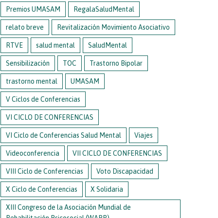
Premios UMASAM
RegalaSaludMental
relato breve
Revitalización Movimiento Asociativo
RTVE
salud mental
SaludMental
Sensibilización
TOC
Trastorno Bipolar
trastorno mental
UMASAM
V Ciclos de Conferencias
VI CICLO DE CONFERENCIAS
VI Ciclo de Conferencias Salud Mental
Viajes
Videoconferencia
VII CICLO DE CONFERENCIAS
VIII Ciclo de Conferencias
Voto Discapacidad
X Ciclo de Conferencias
X Solidaria
XIII Congreso de la Asociación Mundial de
Rehabilitación Psicosocial (WAPR)