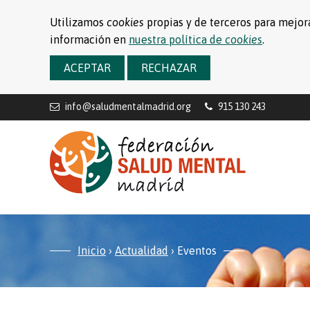
Utilizamos
cookies
propias y de terceros para mejora
información en
nuestra política de
cookies
.
ACEPTAR
RECHAZAR
info@saludmentalmadrid.org
915 130 243
Inicio
›
Actualidad
›
Eventos