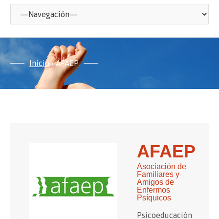
Inicio
› AFAEP
AFAEP
Asociación de
Familiares y
Amigos de
Enfermos
Psíquicos
Psicoeducación