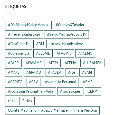
ETIQUETAS
#DíaMundialSaludMental
#GraciasXTuValor
#PrevenciónSuicidio
#SaludMentalVsCovid19
#SoyComoTu
ABM
actos reivindicativos
Adolescencia
AEESME
AFAEM-5
AFAEMO
AFAEP
AFASAME
AFEM
AFEMV
ALUSAMEN
AMAFE
AMAPAD
APASEV
Arte
ASAM
ASAMEC
ASAV
Asistencia Personal
ASME
Asociación Psiquiatría y Vida
Asociaciones
CERMI
ciclo
Ciclos
Comité Madrileño Pro Salud Mental en Primera Persona