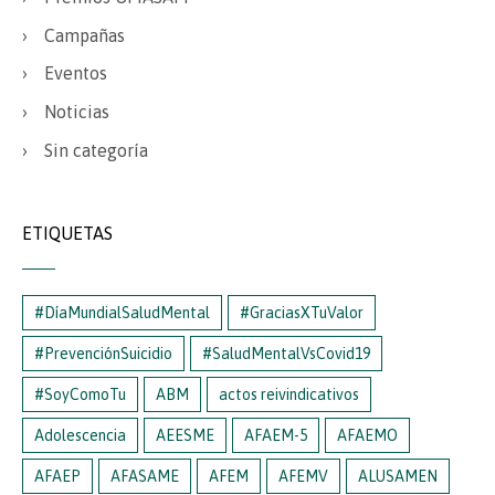
Campañas
Eventos
Noticias
Sin categoría
ETIQUETAS
#DíaMundialSaludMental
#GraciasXTuValor
#PrevenciónSuicidio
#SaludMentalVsCovid19
#SoyComoTu
ABM
actos reivindicativos
Adolescencia
AEESME
AFAEM-5
AFAEMO
AFAEP
AFASAME
AFEM
AFEMV
ALUSAMEN