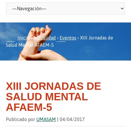
Inicio
›
Actualidad
›
Eventos
›
XIII Jornadas de
Salud Mental AFAEM-5
XIII JORNADAS DE
SALUD MENTAL
AFAEM-5
Publicado por
UMASAM
| 04/04/2017