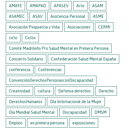
AMAFE
AMAPAD
APASEV
Arte
ASAM
ASAMEC
ASAV
Asistencia Personal
ASME
Asociación Psiquiatría y Vida
Asociaciones
CERMI
ciclo
Ciclos
Comité Madrileño Pro Salud Mental en Primera Persona
Concierto Solidario
Confederación Salud Mental España
conferencia
Conferencias
ConvenciónDerechosPersonasconDiscapacidad
Creatividad
cultura
Defensa derechos
Derecho
DerechosHumanos
Día Internacional de la Mujer
Día Mundial Salud Mental
Discapacidad
DMSM
Empleo
en primera persona
exposiciones