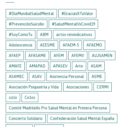
#DíaMundialSaludMental
#GraciasXTuValor
#PrevenciónSuicidio
#SaludMentalVsCovid19
#SoyComoTu
ABM
actos reivindicativos
Adolescencia
AEESME
AFAEM-5
AFAEMO
AFAEP
AFASAME
AFEM
AFEMV
ALUSAMEN
AMAFE
AMAPAD
APASEV
Arte
ASAM
ASAMEC
ASAV
Asistencia Personal
ASME
Asociación Psiquiatría y Vida
Asociaciones
CERMI
ciclo
Ciclos
Comité Madrileño Pro Salud Mental en Primera Persona
Concierto Solidario
Confederación Salud Mental España