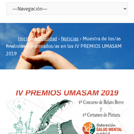
Inicio
›
Actualidad
›
Noticias
›
Muestra de los/as
finalistas y premiados/as en los IV PREMIOS UMASAM
2019