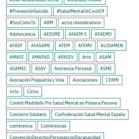
#PrevenciónSuicidio
#SaludMentalVsCovid19
#SoyComoTu
ABM
actos reivindicativos
Adolescencia
AEESME
AFAEM-5
AFAEMO
AFAEP
AFASAME
AFEM
AFEMV
ALUSAMEN
AMAFE
AMAPAD
APASEV
Arte
ASAM
ASAMEC
ASAV
Asistencia Personal
ASME
Asociación Psiquiatría y Vida
Asociaciones
CERMI
ciclo
Ciclos
Comité Madrileño Pro Salud Mental en Primera Persona
Concierto Solidario
Confederación Salud Mental España
conferencia
Conferencias
ConvenciónDerechosPersonasconDiscapacidad