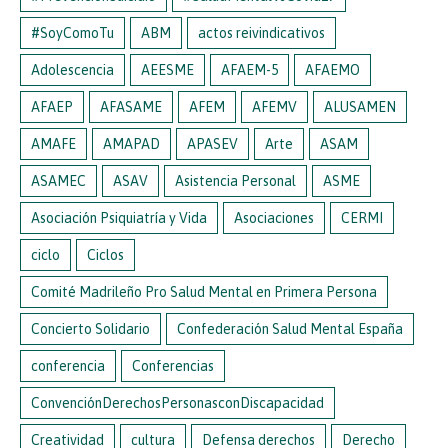
#SoyComoTu
ABM
actos reivindicativos
Adolescencia
AEESME
AFAEM-5
AFAEMO
AFAEP
AFASAME
AFEM
AFEMV
ALUSAMEN
AMAFE
AMAPAD
APASEV
Arte
ASAM
ASAMEC
ASAV
Asistencia Personal
ASME
Asociación Psiquiatría y Vida
Asociaciones
CERMI
ciclo
Ciclos
Comité Madrileño Pro Salud Mental en Primera Persona
Concierto Solidario
Confederación Salud Mental España
conferencia
Conferencias
ConvenciónDerechosPersonasconDiscapacidad
Creatividad
cultura
Defensa derechos
Derecho