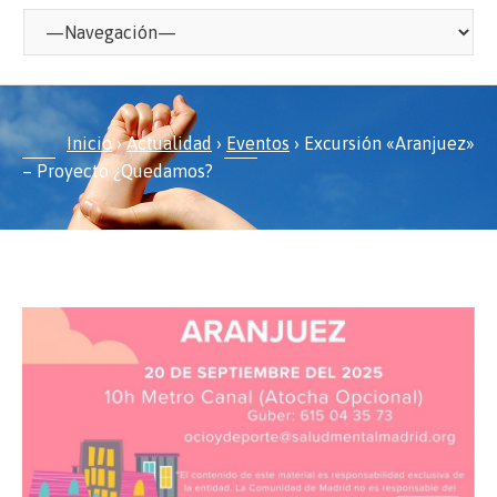
Inicio
›
Actualidad
›
Eventos
›
Excursión «Aranjuez»
– Proyecto ¿Quedamos?