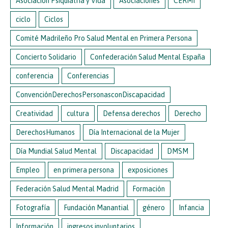
Asociación Psiquiatría y Vida
Asociaciones
CERMI
ciclo
Ciclos
Comité Madrileño Pro Salud Mental en Primera Persona
Concierto Solidario
Confederación Salud Mental España
conferencia
Conferencias
ConvenciónDerechosPersonasconDiscapacidad
Creatividad
cultura
Defensa derechos
Derecho
DerechosHumanos
Día Internacional de la Mujer
Día Mundial Salud Mental
Discapacidad
DMSM
Empleo
en primera persona
exposiciones
Federación Salud Mental Madrid
Formación
Fotografía
Fundación Manantial
género
Infancia
Información
ingresos involuntarios