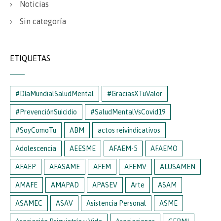
Noticias
Sin categoría
ETIQUETAS
#DíaMundialSaludMental
#GraciasXTuValor
#PrevenciónSuicidio
#SaludMentalVsCovid19
#SoyComoTu
ABM
actos reivindicativos
Adolescencia
AEESME
AFAEM-5
AFAEMO
AFAEP
AFASAME
AFEM
AFEMV
ALUSAMEN
AMAFE
AMAPAD
APASEV
Arte
ASAM
ASAMEC
ASAV
Asistencia Personal
ASME