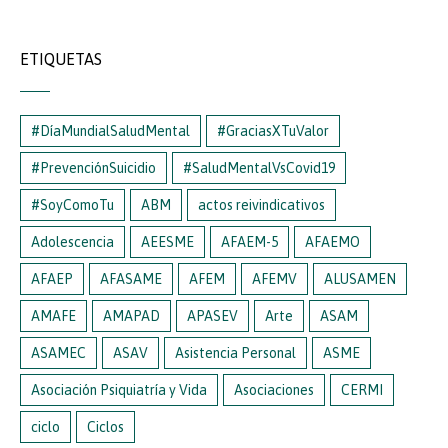
ETIQUETAS
#DíaMundialSaludMental
#GraciasXTuValor
#PrevenciónSuicidio
#SaludMentalVsCovid19
#SoyComoTu
ABM
actos reivindicativos
Adolescencia
AEESME
AFAEM-5
AFAEMO
AFAEP
AFASAME
AFEM
AFEMV
ALUSAMEN
AMAFE
AMAPAD
APASEV
Arte
ASAM
ASAMEC
ASAV
Asistencia Personal
ASME
Asociación Psiquiatría y Vida
Asociaciones
CERMI
ciclo
Ciclos