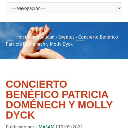
Inicio
›
Actualidad
›
Eventos
›
Concierto Benéfico
Patricia Doménech y Molly Dyck
CONCIERTO
BENÉFICO PATRICIA
DOMÉNECH Y MOLLY
DYCK
Publicado por
UMASAM
| 19/05/2022