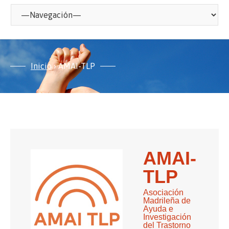
Inicio
› AMAI-TLP
AMAI-
TLP
Asociación
Madrileña de
Ayuda e
Investigación
del Trastorno