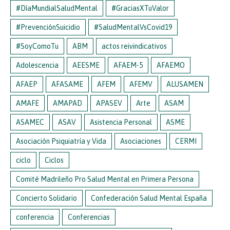
#DíaMundialSaludMental
#GraciasXTuValor
#PrevenciónSuicidio
#SaludMentalVsCovid19
#SoyComoTu
ABM
actos reivindicativos
Adolescencia
AEESME
AFAEM-5
AFAEMO
AFAEP
AFASAME
AFEM
AFEMV
ALUSAMEN
AMAFE
AMAPAD
APASEV
Arte
ASAM
ASAMEC
ASAV
Asistencia Personal
ASME
Asociación Psiquiatría y Vida
Asociaciones
CERMI
ciclo
Ciclos
Comité Madrileño Pro Salud Mental en Primera Persona
Concierto Solidario
Confederación Salud Mental España
conferencia
Conferencias