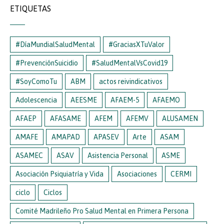
ETIQUETAS
#DíaMundialSaludMental
#GraciasXTuValor
#PrevenciónSuicidio
#SaludMentalVsCovid19
#SoyComoTu
ABM
actos reivindicativos
Adolescencia
AEESME
AFAEM-5
AFAEMO
AFAEP
AFASAME
AFEM
AFEMV
ALUSAMEN
AMAFE
AMAPAD
APASEV
Arte
ASAM
ASAMEC
ASAV
Asistencia Personal
ASME
Asociación Psiquiatría y Vida
Asociaciones
CERMI
ciclo
Ciclos
Comité Madrileño Pro Salud Mental en Primera Persona