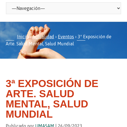
Inicio
›
Actualidad
›
Eventos
›
3ª Exposición de
Arte. Salud Mental, Salud Mundial
3ª EXPOSICIÓN DE
ARTE. SALUD
MENTAL, SALUD
MUNDIAL
Publicado por
UMASAM
| 26/09/2023