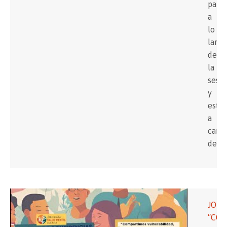
parti
a
lo
largo
de
la
sesi
y
estu
a
carg
de…
JOR
“CO