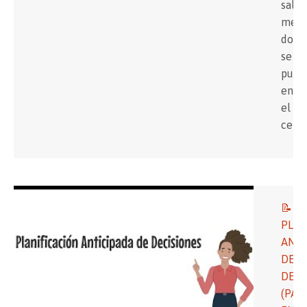
salud
menta
dond
se
puso
en
el
cent
📝
PLAN
ANTI
DE
DECI
(PAD