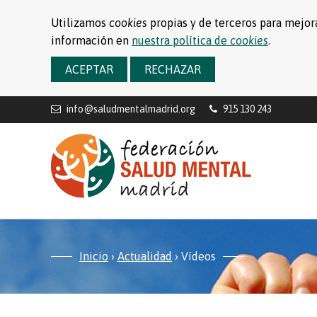
Utilizamos
cookies
propias y de terceros para mejora
información en
nuestra política de
cookies
.
ACEPTAR
RECHAZAR
info@saludmentalmadrid.org
915 130 243
Inicio
›
Actualidad
›
Vídeos