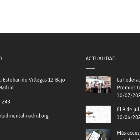
O
ACTUALIDAD
a Esteban de Villegas 12 Bajo
La Federa
Madrid
Premios 
10/07/20
0 243
El 9 de j
aludmentalmadrid.org
10/06/20
Más accesi