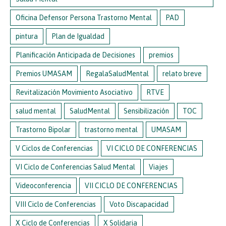
Oficina Defensor Persona Trastorno Mental
PAD
pintura
Plan de Igualdad
Planificación Anticipada de Decisiones
premios
Premios UMASAM
RegalaSaludMental
relato breve
Revitalización Movimiento Asociativo
RTVE
salud mental
SaludMental
Sensibilización
TOC
Trastorno Bipolar
trastorno mental
UMASAM
V Ciclos de Conferencias
VI CICLO DE CONFERENCIAS
VI Ciclo de Conferencias Salud Mental
Viajes
Videoconferencia
VII CICLO DE CONFERENCIAS
VIII Ciclo de Conferencias
Voto Discapacidad
X Ciclo de Conferencias
X Solidaria