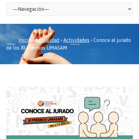
Inicio
›
Actualidad
›
Actividades
›
Conoce al jurado
de los XI Premios UMASAM