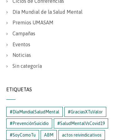
Ciclos de Conferencias
Día Mundial de la Salud Mental
Premios UMASAM
Campañas
Eventos
Noticias
Sin categoría
ETIQUETAS
#DíaMundialSaludMental
#GraciasXTuValor
#PrevenciónSuicidio
#SaludMentalVsCovid19
#SoyComoTu
ABM
actos reivindicativos